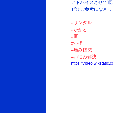
アドバイスさせて頂
ぜひご参考になさっ
#サンダル
#かかと
#夏
#小指
#痛み軽減
#お悩み解決
https://video.wixstat