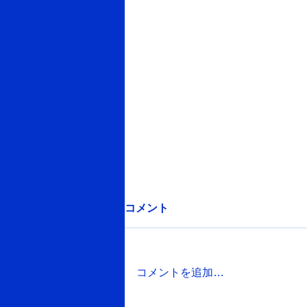
ぜひご覧ください！
コメント
https://youtu.be/VpuBhqMyk94?
si=DtVk0OvfqhCX-9Nj トップペ
ージにも掲載しておりますが、熊
コメントを追加…
谷商工会議所さんに取材・掲載し
ていただきました。 ぜひご覧く