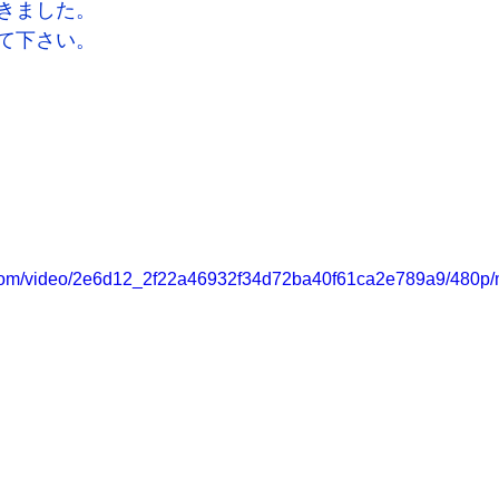
きました。
て下さい。
ic.com/video/2e6d12_2f22a46932f34d72ba40f61ca2e789a9/480p/