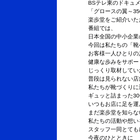
BSテレ東のドキュ
「グロースの翼～3
楽歩堂をご紹介いた
番組では、
日本全国の中小企業
今回は私たちの「靴
お客様一人ひとりの
健康な歩みをサポー
じっくり取材してい
普段は見られない店
私たちが靴づくりに
ギュッと詰まった3
いつもお店に足を運
まだ楽歩堂を知らな
私たちの活動や想い
スタッフ一同とても
今夜のひとときに