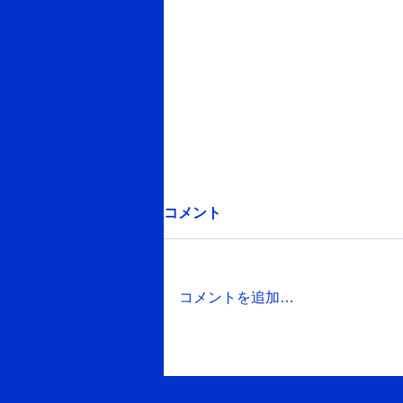
ぜひご覧ください！
コメント
https://youtu.be/VpuBhqMyk94?
si=DtVk0OvfqhCX-9Nj トップペ
ージにも掲載しておりますが、熊
コメントを追加…
谷商工会議所さんに取材・掲載し
ていただきました。 ぜひご覧く
ださいませ。