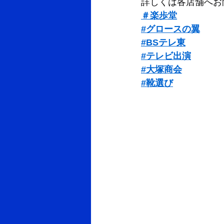
詳しくは各店舗へお
＃楽歩堂
#グロースの翼
#BSテレ東
#テレビ出演
#大塚商会
#靴選び